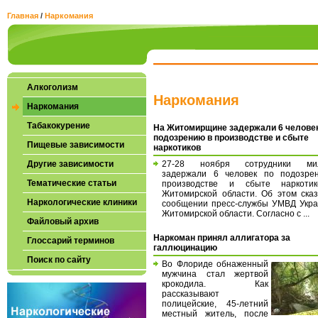
Главная
/
Наркомания
Алкоголизм
Наркомания
Наркомания
Табакокурение
На Житомирщине задержали 6 человек
подозрению в производстве и сбыте
Пищевые зависимости
наркотиков
Другие зависимости
27-28 ноября сотрудники ми
задержали 6 человек по подозре
Тематические статьи
производстве и сбыте наркоти
Житомирской области. Об этом ска
Наркологические клиники
сообщении пресс-службы УМВД Укра
Житомирской области. Согласно с ...
Файловый архив
Наркоман принял аллигатора за
Глоссарий терминов
галлюцинацию
Поиск по сайту
Во Флориде обнаженный
мужчина стал жертвой
крокодила. Как
рассказывают
полицейские, 45-летний
местный житель, после