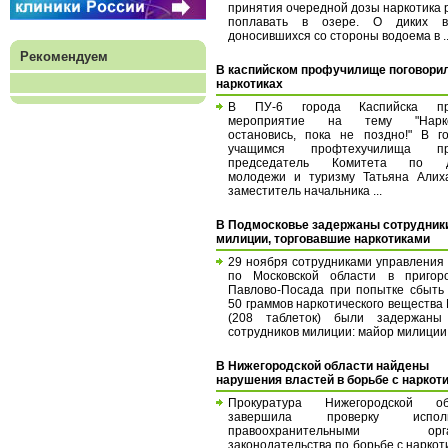
принятия очередной дозы наркотика
поплавать в озере. О диких в
доносившихся со стороны водоема в ..
Рекомендуем
В каспийском профучилище поговорил
наркотиках
В ПУ-6 города Каспийска п
мероприятие на тему "Нарко
остановись, пока не поздно!" В г
учащимся профтехучилища п
председатель Комитета по 
молодежи и туризму Татьяна Алиха
заместитель начальника ...
В Подмосковье задержаны сотрудник
милиции, торговавшие наркотиками
29 ноября сотрудниками управлени
по Московской области в пригоро
Павлово-Посада при попытке сбыть
50 граммов наркотического веществ
(208 таблеток) были задержаны
сотрудников милиции: майор милиции .
В Нижегородской области найдены
нарушения властей в борьбе с наркот
Прокуратура Нижегородской об
завершила проверку исполн
правоохранительными орга
законодательства по борьбе с наркот