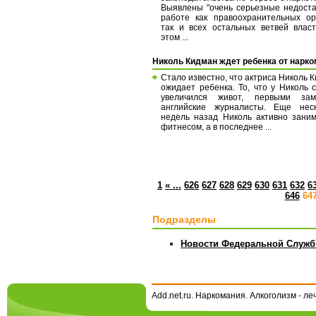
Выявлены "очень серьезные недоста
работе как правоохранительных ор
так и всех остальных ветвей влас
этом ...
Николь Кидман ждет ребенка от нарк
Стало известно, что актриса Николь 
ожидает ребенка. То, что у Николь 
увеличился живот, первыми зам
английские журналисты. Еще неск
недель назад Николь активно зани
фитнесом, а в последнее ...
1
« ...
626
627
628
629
630
631
632
6
646
64
Подразделы
Новости Федеральной Служб
Add.net.ru. Наркомания. Алкоголизм - л