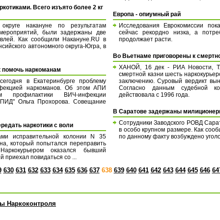
отиками. Всего изъято более 2 кг
Европа - опиумный рай
округе накануне по результатам
Исследования Еврокомиссии пока
 мероприятий, были задержаны две
сейчас рекордно низка, а потре
влей. Как сообщили Накануне.RU в
продолжает расти.
сийского автономного округа-Югра, в
Во Вьетнаме приговорены к смертно
ХАНОЙ, 16 дек - РИА Новости, Т
к помочь наркоманам
смертной казни шесть наркокурьер
сегодня в Екатеринбурге проблему
заключению. Суровый вердикт вын
фекцией наркоманов. Об этом АПИ
Согласно данным судебной ком
м профилактики ВИЧ-инфекции
действовала с 1996 года.
"СПИД" Ольга Прохорова. Совещание
В Саратове задержаны милиционер
Сотрудники Заводского РОВД Сара
ередать наркотики с воли
в особо крупном размере. Как соо
ами исправительной колонии N 35
по данному факту возбуждено уголов
на, который попытался переправить
Наркокурьером оказался бывший
 приехал повидаться со ...
9
630
631
632
633
634
635
636
637
638
639
640
641
642
643
644
645
646
64
ы Наркоконтроля