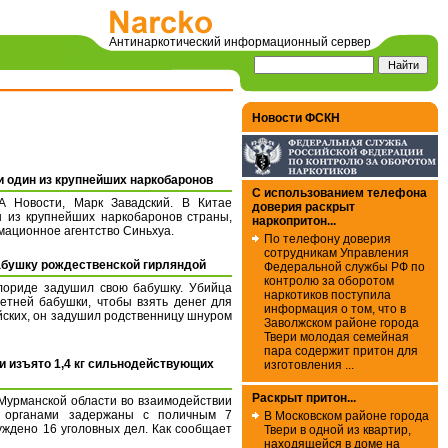
Антинаркотический информационный сервер
Новости ФСКН
ни один из крупнейших наркобаронов
С использованием телефона
А Новости, Марк Завадский. В Китае
доверия раскрыт
н из крупнейших наркобаронов страны,
наркопритон...
мационное агентство Синьхуа.
По телефону доверия
сотрудникам Управления
абушку рождественской гирляндой
Федеральной службы РФ по
контролю за оборотом
лориде задушил свою бабушку. Убийца
наркотиков поступила
летней бабушки, чтобы взять денег для
информация о том, что в
йских, он задушил родственницу шнуром
Заволжском районе города
Твери молодая семейная
пара содержит притон для
и изъято 1,4 кг сильнодействующих
изготовления ...
Раскрыт притон...
 Мурманской области во взаимодействии
и органами задержаны с поличным 7
В Московском районе города
уждено 16 уголовных дел. Как сообщает
Твери в одной из квартир,
находящейся в доме на