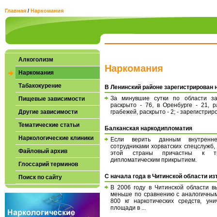
Главная
/
Наркомания
Алкоголизм
Наркомания
Наркомания
Табакокурение
В Ленинский районе зарегистрирован 
За минувшие сутки по области за
Пищевые зависимости
раскрыто - 76, в Оренбурге - 21, р
Другие зависимости
грабежей, раскрыто - 2; - зарегистрир
Тематические статьи
Балканская наркодипломатия
Наркологические клиники
Если верить данным внутреннег
сотрудниками хорватских спецслужб
Файловый архив
этой страны причастны к тра
дипломатическим прикрытием.
Глоссарий терминов
С начала года в Читинской области из
Поиск по сайту
В 2006 году в Читинской области 
меньше по сравнению с аналогичным
800 кг наркотических средств, ун
площади в ...