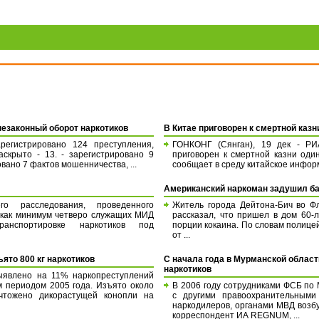
незаконный оборот наркотиков
В Китае приговорен к смертной каз
регистрировано 124 преступления,
ГОНКОНГ (Сянган), 19 дек - РИ
аскрыто - 13. - зарегистрировано 9
приговорен к смертной казни оди
овано 7 фактов мошенничества, ...
сообщает в среду китайское инфор
Американский наркоман задушил б
о расследования, проведенного
Житель города Дейтона-Бич во Ф
, как минимум четверо служащих МИД
рассказал, что пришел в дом 60-
нспортировке наркотиков под
порции кокаина. По словам полице
от ...
ъято 800 кг наркотиков
С начала года в Мурманской област
наркотиков
выявлено на 11% наркопреступлений
 периодом 2005 года. Изъято около
В 2006 году сотрудниками ФСБ по
ичтожено дикорастущей конопли на
с другими правоохранительным
наркодилеров, органами МВД возб
корреспондент ИА REGNUM, ...