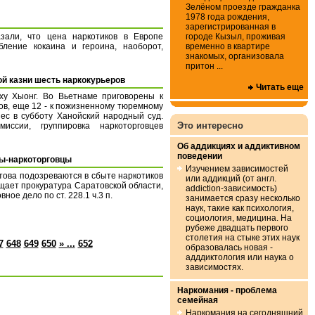
Зелёном проезде гражданка
1978 года рождения,
зарегистрированная в
городе Кызыл, проживая
зали, что цена наркотиков в Европе
временно в квартире
бление кокаина и героина, наоборот,
знакомых, организовала
притон ...
й казни шесть наркокурьеров
Читать еще
ху Хыонг. Во Вьетнаме приговорены к
ов, еще 12 - к пожизненному тюремному
ес в субботу Ханойский народный суд.
Это интересно
иссии, группировка наркоторговцев
Об аддикциях и аддиктивном
поведении
ы-наркоторговцы
Изучением зависимостей
това подозреваются в сбыте наркотиков
или аддикций (от англ.
бщает прокуратура Саратовской области,
addiction-зависимость)
ное дело по ст. 228.1 ч.3 п.
занимается сразу несколько
наук, такие как психология,
социология, медицина. На
рубеже двадцать первого
столетия на стыке этих наук
7
648
649
650
» ...
652
образовалась новая -
адддиктология или наука о
зависимостях.
Наркомания - проблема
семейная
Наркомания на сегодняшний