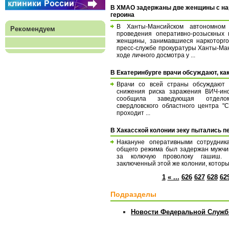
В ХМАО задержаны две женщины с нарк
героина
В Ханты-Мансийском автономном 
Рекомендуем
проведения оперативно-розыскных
женщины, занимавшиеся наркоторго
пресс-службе прокуратуры Ханты-Ман
ходе личного досмотра у ...
В Екатеринбурге врачи обсуждают, ка
Врачи со всей страны обсуждают 
снижения риска заражения ВИЧ-ин
сообщила заведующая отдело
свердловского областного центра 
проходит ...
В Хакасской колонии зеку пытались п
Накануне оперативными сотрудник
общего режима был задержан мужчи
за колючую проволоку гашиш. 
заключенный этой же колонии, который
1
« ...
626
627
628
62
Подразделы
Новости Федеральной Служб