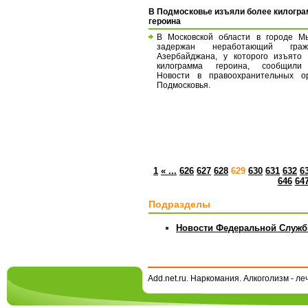
В Подмосковье изъяли более килогр
героина
В Московской области в городе М
задержан неработающий граж
Азербайджана, у которого изъято
килограмма героина, сообщил
Новости в правоохранительных ор
Подмосковья.
1
« ...
626
627
628
629
630
631
632
6
646
64
Подразделы
Новости Федеральной Служб
Add.net.ru. Наркомания. Алкоголизм - л