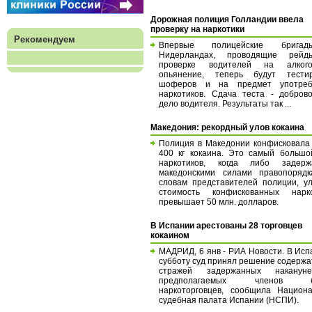
Дорожная полиция Голландии ввела
проверку на наркотики
Рекомендуем
Впервые полицейские брига
Нидерландах, проводящие рей
проверке водителей на алкого
опьянение, теперь будут тестир
шоферов и на предмет употреб
наркотиков. Сдача теста - добров
дело водителя. Результаты так ...
Македония: рекордный улов кокаина
Полиция в Македонии конфисковала
400 кг кокаина. Это самый большо
наркотиков, когда либо задерж
македонскими силами правопорядк
словам представителей полиции, у
стоимость конфискованных нарко
превышает 50 млн. долларов.
В Испании арестованы 28 торговцев
кокаином
МАДРИД, 6 янв - РИА Новости. В Исп
субботу суд принял решение содержа
стражей задержанных накану
предполагаемых членов б
наркоторговцев, сообщила Национ
судебная палата Испании (НСПИ).