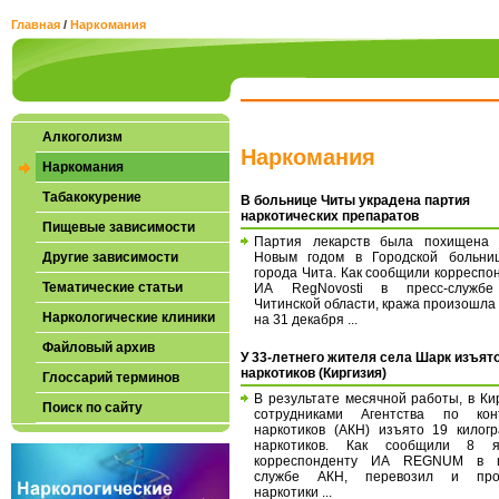
Главная
/
Наркомания
Алкоголизм
Наркомания
Наркомания
Табакокурение
В больнице Читы украдена партия
наркотических препаратов
Пищевые зависимости
Партия лекарств была похищена 
Другие зависимости
Новым годом в Городской больни
города Чита. Как сообщили корреспо
Тематические статьи
ИА RegNovosti в пресс-служб
Читинской области, кража произошла 
Наркологические клиники
на 31 декабря ...
Файловый архив
У 33-летнего жителя села Шарк изъято
наркотиков (Киргизия)
Глоссарий терминов
В результате месячной работы, в Ки
Поиск по сайту
сотрудниками Агентства по кон
наркотиков (АКН) изъято 19 килог
наркотиков. Как сообщили 8 я
корреспонденту ИА REGNUM в п
службе АКН, перевозил и про
наркотики ...