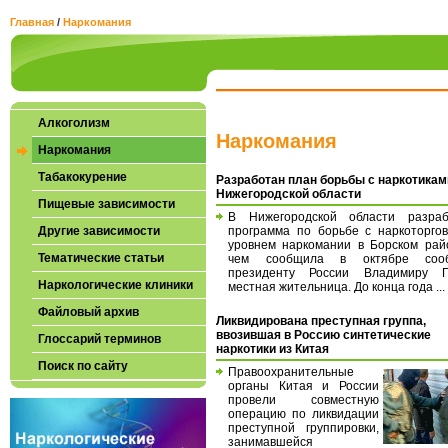
Главная
/
Наркомания
Алкоголизм
Наркомания
Наркомания
Табакокурение
Разработан план борьбы с наркотикам
Нижегородской области
Пищевые зависимости
В Нижегородской области разраб
Другие зависимости
программа по борьбе с наркоторго
уровнем наркомании в Борском рай
Тематические статьи
чем сообщила в октябре соо
президенту России Владимиру П
Наркологические клиники
местная жительница. До конца года ...
Файловый архив
Ликвидирована преступная группа,
ввозившая в Россию синтетические
Глоссарий терминов
наркотики из Китая
Поиск по сайту
Правоохранительные
органы Китая и России
провели совместную
операцию по ликвидации
преступной группировки,
занимавшейся