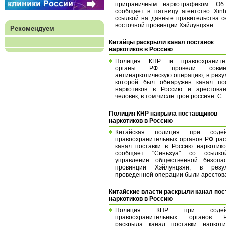
приграничным наркотрафиком. Об
сообщает в пятницу агентство Xin
ссылкой на данные правительства с
восточной провинции Хэйлунцзян. ...
Рекомендуем
Китайцы раскрыли канал поставок
наркотиков в Россию
Полиция КНР и правоохраните
органы РФ провели совмес
антинаркотическую операцию, в резу
которой был обнаружен канал пос
наркотиков в Россию и арестова
человек, в том числе трое россиян. С ..
Полиция КНР накрыла поставщиков
наркотиков в Россию
Китайская полиция при содей
правоохранительных органов РФ ра
канал поставки в Россию наркотико
сообщает "Синьхуа" со ссылк
управление общественной безопас
провинции Хэйлунцзян, в резул
проведенной операции были арестова
Китайские власти раскрыли канал пос
наркотиков в Россию
Полиция КНР при содейс
правоохранительных органов Р
раскрыла канал поставки наркоти