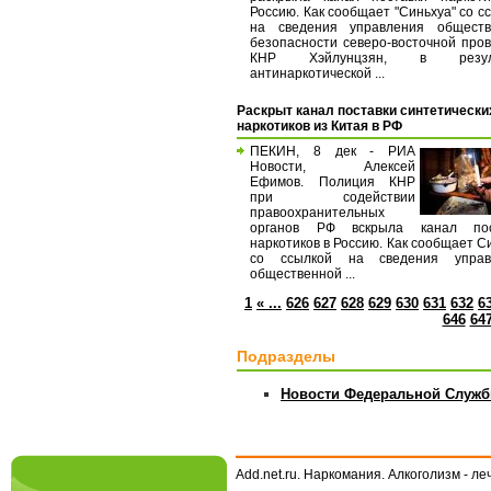
Россию. Как сообщает "Синьхуа" со с
на сведения управления обществ
безопасности северо-восточной про
КНР Хэйлунцзян, в резуль
антинаркотической ...
Раскрыт канал поставки синтетически
наркотиков из Китая в РФ
ПЕКИН, 8 дек - РИА
Новости, Алексей
Ефимов. Полиция КНР
при содействии
правоохранительных
органов РФ вскрыла канал пос
наркотиков в Россию. Как сообщает С
со ссылкой на сведения управ
общественной ...
1
« ...
626
627
628
629
630
631
632
6
646
64
Подразделы
Новости Федеральной Служб
Add.net.ru. Наркомания. Алкоголизм - л