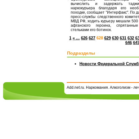
вычислить и задержать таджик
наркокурьера благодаря его необ
походке, сообщает "Интерфакс". По 
пресс-службы следственного комите
МВД РФ, ходить курьеру мешали 500
афганского героина, спрятанны
стельками его ботинок.
1
« ...
626
627
628
629
630
631
632
6
646
64
Подразделы
Новости Федеральной Служб
Add.net.ru. Наркомания. Алкоголизм - л