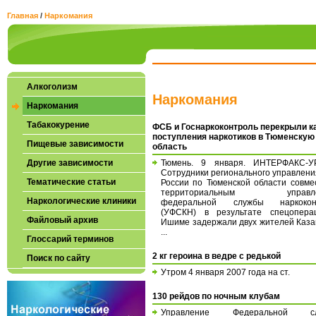
Главная
/
Наркомания
Алкоголизм
Наркомания
Наркомания
Табакокурение
ФСБ и Госнаркоконтроль перекрыли к
поступления наркотиков в Тюменскую
Пищевые зависимости
область
Другие зависимости
Тюмень. 9 января. ИНТЕРФАКС-У
Сотрудники регионального управлен
Тематические статьи
России по Тюменской области совме
территориальным управле
Наркологические клиники
федеральной службы наркокон
(УФСКН) в результате спецопера
Файловый архив
Ишиме задержали двух жителей Каза
...
Глоссарий терминов
2 кг героина в ведре с редькой
Поиск по сайту
Утром 4 января 2007 года на ст.
130 рейдов по ночным клубам
Управление Федеральной сл