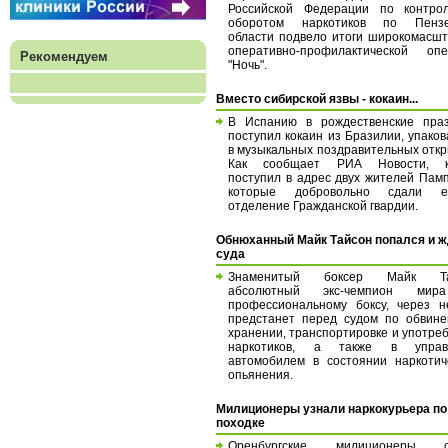
Российской Федерации по контро
оборотом наркотиков по Пензе
области подвело итоги широкомасш
оперативно-профилактической опе
Рекомендуем
"Ночь".
Вместо сибирской язвы - кокаин...
В Испанию в рождественские праз
поступил кокаин из Бразилии, упако
в музыкальных поздравительных откр
Как сообщает РИА Новости, к
поступил в адрес двух жителей Пам
которые добровольно сдали 
отделение Гражданской гвардии.
Обнюханный Майк Тайсон попался и ж
суда
Знаменитый боксер Майк Та
абсолютный экс-чемпион ми
профессиональному боксу, через 
предстанет перед судом по обвин
хранении, транспортировке и употре
наркотиков, а также в управ
автомобилем в состоянии наркотич
опьянения.
Милиционеры узнали наркокурьера по
походке
Оренбургские милиционеры с