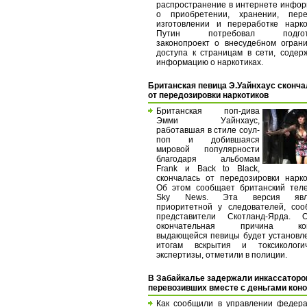
распространение в интернете инфо
о приобретении, хранении, перев
изготовлении и переработке нарко
Путин потребовал подгото
законопроект о внесудебном огран
доступа к страницам в сети, соде
информацию о наркотиках.
Британская певица Э.Уайнхаус сконч
от передозировки наркотиков
Британская поп-дива
Эмми Уайнхаус,
работавшая в стиле соул-
поп и добившаяся
мировой популярности
благодаря альбомам
Frank и Back to Black,
скончалась от передозировки нарко
Об этом сообщает британский тел
Sky News. Эта версия явля
приоритетной у следователей, со
представители Скотланд-Ярда. О
окончательная причина кон
выдающейся певицы будет установл
итогам вскрытия и токсикологич
экспертизы, отметили в полиции.
В Забайкалье задержали инкассаторо
перевозивших вместе с деньгами кон
Как сообщили в управлении федер