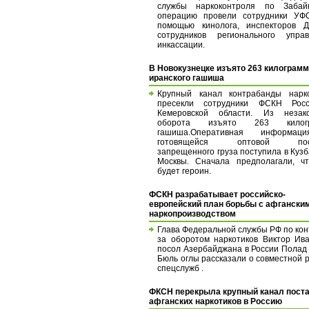
службы наркоконтроля по Забайк
операцию провели сотрудники УФ
помощью кинолога, инспекторов 
сотрудников регионального управ
инкассации.
В Новокузнецке изъято 263 килограм
иранского гашиша
Крупный канал контрабанды нарко
пресекли сотрудники ФСКН Рос
Кемеровской области. Из незако
оборота изъято 263 килогр
гашиша.Оперативная информа
готовящейся оптовой пост
запрещенного груза поступила в Кузб
Москвы. Сначала предполагали, ч
будет героин.
ФСКН разрабатывает российско-
европейский план борьбы с афгански
наркопроизводством
Глава Федеральной службы РФ по ко
за оборотом наркотиков Виктор Ив
посол Азербайджана в России Полад
Бюль оглы рассказали о совместной 
спецслужб .
ФКСН перекрыла крупный канал пост
афганских наркотиков в Россию