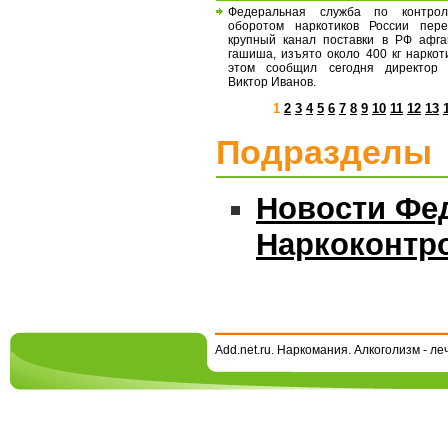
Федеральная служба по контро
оборотом наркотиков России пере
крупный канал поставки в РФ афга
гашиша, изъято около 400 кг наркот
этом сообщил сегодня директор
Виктор Иванов.
1
2
3
4
5
6
7
8
9
10
11
12
13
Подразделы
Новости Фе
Наркоконтр
Add.net.ru. Наркомания. Алкоголизм - л