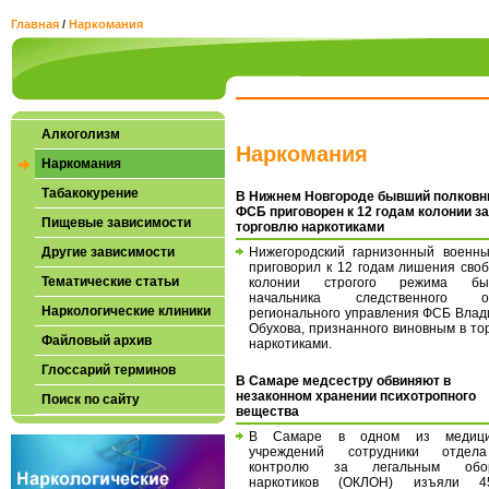
Главная
/
Наркомания
Алкоголизм
Наркомания
Наркомания
Табакокурение
В Нижнем Новгороде бывший полковн
ФСБ приговорен к 12 годам колонии за
Пищевые зависимости
торговлю наркотиками
Другие зависимости
Нижегородский гарнизонный военны
приговорил к 12 годам лишения сво
Тематические статьи
колонии строгого режима бы
начальника следственного о
Наркологические клиники
регионального управления ФСБ Вла
Обухова, признанного виновным в то
Файловый архив
наркотиками.
Глоссарий терминов
В Самаре медсестру обвиняют в
незаконном хранении психотропного
Поиск по сайту
вещества
В Самаре в одном из медици
учреждений сотрудники отде
контролю за легальным обо
наркотиков (ОКЛОН) изъяли 