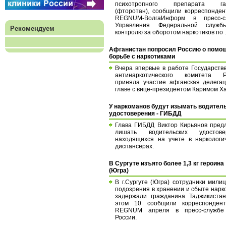
психотропного препарата га
(фторотан), сообщили корреспонде
REGNUM-ВолгаИнформ в пресс-с
Управления Федеральной служ
Рекомендуем
контролю за оборотом наркотиков по .
Афганистан попросил Россию о помощ
борьбе с наркотиками
Вчера впервые в работе Государств
антинаркотического комитета Р
приняла участие афганская делега
главе с вице-президентом Каримом Х
У наркоманов будут изымать водител
удостоверения - ГИБДД
Глава ГИБДД Виктор Кирьянов пред
лишать водительских удостове
находящихся на учете в наркологи
диспансерах.
В Сургуте изъято более 1,3 кг героина
(Югра)
В г.Сургуте (Югра) сотрудники мили
подозрения в хранении и сбыте нарк
задержали гражданина Таджикистан
этом 10 сообщили корреспонден
REGNUM апреля в пресс-служб
России.