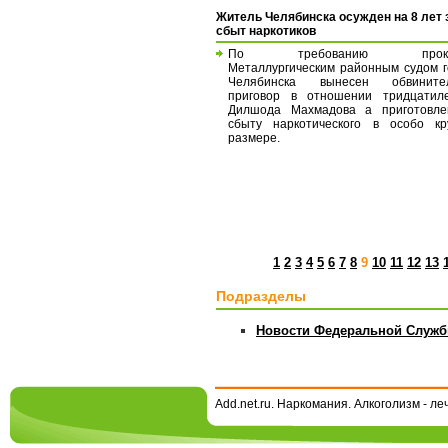
Житель Челябинска осужден на 8 лет 
сбыт наркотиков
По требованию проку
Металлургическим районным судом 
Челябинска вынесен обвините
приговор в отношении тридцатиле
Дилшода Махмадова а приготовле
сбыту наркотического в особо кр
размере.
1
2
3
4
5
6
7
8
9
10
11
12
13
Подразделы
Новости Федеральной Служб
Add.net.ru. Наркомания. Алкоголизм - л