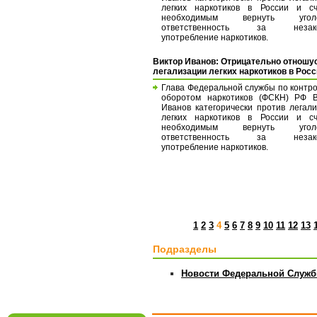
легких наркотиков в России и сч
необходимым вернуть уголо
ответственность за незако
употребление наркотиков.
Виктор Иванов: Отрицательно отношус
легализации легких наркотиков в Рос
Глава Федеральной службы по контр
оборотом наркотиков (ФСКН) РФ В
Иванов категорически против легал
легких наркотиков в России и сч
необходимым вернуть уголо
ответственность за незако
употребление наркотиков.
1
2
3
4
5
6
7
8
9
10
11
12
13
Подразделы
Новости Федеральной Служб