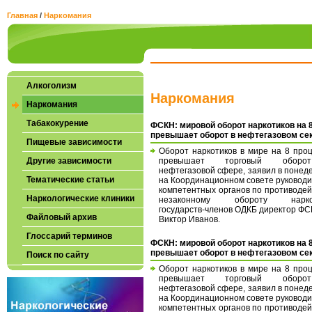
Главная
/
Наркомания
Алкоголизм
Наркомания
Наркомания
Табакокурение
ФСКН: мировой оборот наркотиков на 
превышает оборот в нефтегазовом се
Пищевые зависимости
Оборот наркотиков в мире на 8 про
Другие зависимости
превышает торговый обор
нефтегазовой сфере, заявил в понед
Тематические статьи
на Координационном совете руковод
компетентных органов по противоде
Наркологические клиники
незаконному обороту нарко
государств-членов ОДКБ директор Ф
Файловый архив
Виктор Иванов.
Глоссарий терминов
ФСКН: мировой оборот наркотиков на 
превышает оборот в нефтегазовом се
Поиск по сайту
Оборот наркотиков в мире на 8 про
превышает торговый обор
нефтегазовой сфере, заявил в понед
на Координационном совете руковод
компетентных органов по противоде