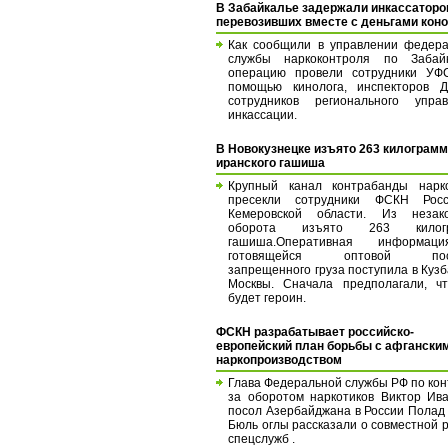
В Забайкалье задержали инкассаторо
перевозивших вместе с деньгами кон
Как сообщили в управлении федер
службы наркоконтроля по Забайк
операцию провели сотрудники УФ
помощью кинолога, инспекторов 
сотрудников регионального управ
инкассации.
В Новокузнецке изъято 263 килограм
иранского гашиша
Крупный канал контрабанды нарко
пресекли сотрудники ФСКН Рос
Кемеровской области. Из незако
оборота изъято 263 килогр
гашиша.Оперативная информа
готовящейся оптовой пост
запрещенного груза поступила в Кузб
Москвы. Сначала предполагали, ч
будет героин.
ФСКН разрабатывает российско-
европейский план борьбы с афгански
наркопроизводством
Глава Федеральной службы РФ по ко
за оборотом наркотиков Виктор Ив
посол Азербайджана в России Полад
Бюль оглы рассказали о совместной 
спецслужб .