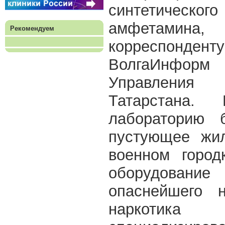
синтетичес
амфетами
Рекомендуем
корреспонд
ВолгаИнформ
Управления
Татарстана.
лабораторию 
пустующее жи
военном город
оборудование
опаснейшего н
наркотик