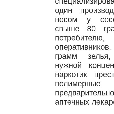
специализиров
один произво
носом у сосе
свыше 80 гр
потребите
оперативников
грамм зелья,
нужной концен
наркотик прес
полимерн
предварительн
аптечных лекар