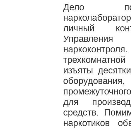
Дело по
нарколаборато
личный конт
Управления
наркоконтро
трехкомнатн
изъяты десятк
оборудования
промежуточног
для производ
средств. Поми
наркотиков об