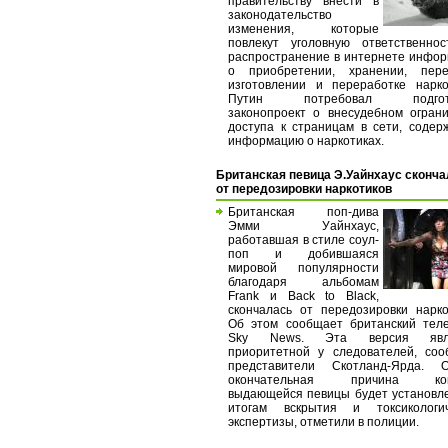
правительству внести в
законодательство
изменения, которые
повлекут уголовную ответственно
распространение в интернете инфо
о приобретении, хранении, перев
изготовлении и переработке нарко
Путин потребовал подгото
законопроект о внесудебном огран
доступа к страницам в сети, соде
информацию о наркотиках.
Британская певица Э.Уайнхаус сконч
от передозировки наркотиков
Британская поп-дива
Эмми Уайнхаус,
работавшая в стиле соул-
поп и добившаяся
мировой популярности
благодаря альбомам
Frank и Back to Black,
скончалась от передозировки нарко
Об этом сообщает британский тел
Sky News. Эта версия явля
приоритетной у следователей, со
представители Скотланд-Ярда. О
окончательная причина кон
выдающейся певицы будет установл
итогам вскрытия и токсикологич
экспертизы, отметили в полиции.