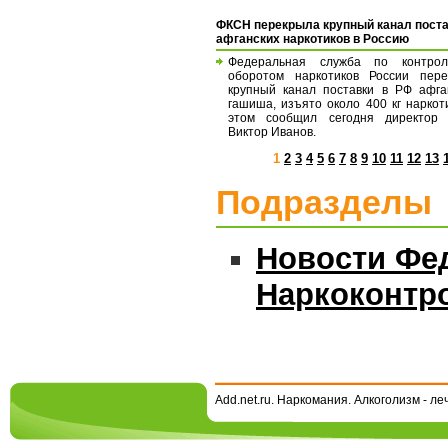
ФКСН перекрыла крупный канал пост
афганских наркотиков в Россию
Федеральная служба по контро
оборотом наркотиков России пере
крупный канал поставки в РФ афга
гашиша, изъято около 400 кг наркот
этом сообщил сегодня директор
Виктор Иванов.
1
2
3
4
5
6
7
8
9
10
11
12
13
Подразделы
Новости Фе
Наркоконтр
Add.net.ru. Наркомания. Алкоголизм - л