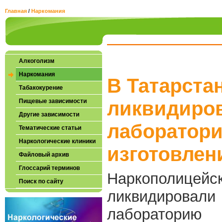
Главная
/
Наркомания
Алкоголизм
Наркомания
В Татарста
Табакокурение
Пищевые зависимости
ликвидиро
Другие зависимости
лаборатор
Тематические статьи
Наркологические клиники
изготовле
Файловый архив
Глоссарий терминов
Наркополице
Поиск по сайту
ликвидиро
лабораторию