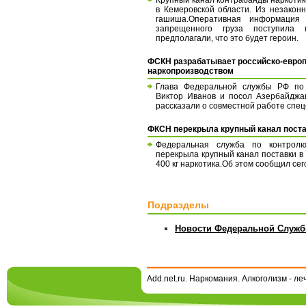
в Кемеровской области. Из незакон
гашиша.Оперативная информация 
запрещенного груза поступила
предполагали, что это будет героин.
ФСКН разрабатывает российско-европ
наркопроизводством
Глава Федеральной службы РФ по 
Виктор Иванов и посол Азербайджа
рассказали о совместной работе спец
ФКСН перекрыла крупный канал поста
Федеральная служба по контролю
перекрыла крупный канал поставки в
400 кг наркотика.Об этом сообщил се
Подразделы
Новости Федеральной Служб
Add.net.ru. Наркомания. Алкоголизм - л