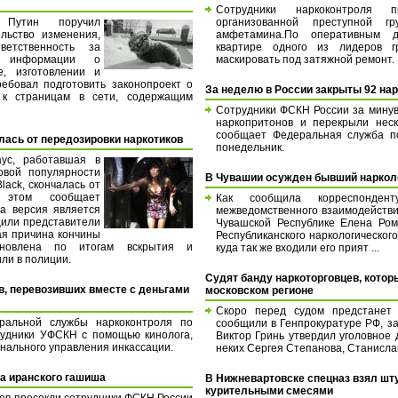
Сотрудники наркоконтроля п
 Путин поручил
организованной преступной гр
льство изменения,
амфетамина.По оперативным д
ветственность за
квартире одного из лидеров гр
е информации о
маскировать под затяжной ремонт.
е, изготовлении и
ребовал подготовить законопроект о
За неделю в России закрыты 92 на
 к страницам в сети, содержащим
Сотрудники ФСКН России за мину
наркопритонов и перекрыли неск
сообщает Федеральная служба по
лась от передозировки наркотиков
понедельник.
ус, работавшая в
овой популярности
В Чувашии осужден бывший наркол
lack, скончалась от
б этом сообщает
Как сообщила корреспондент
а версия является
межведомственного взаимодействи
щили представители
Чувашской Республике Елена Ром
ая причина кончины
Республиканского наркологическог
новлена по итогам вскрытия и
куда так же входили его прият ...
или в полиции.
Судят банду наркоторговцев, котор
в, перевозивших вместе с деньгами
московском регионе
Скоро перед судом предстанет о
ральной службы наркоконтроля по
сообщили в Генпрокуратуре РФ, з
рудники УФСКН с помощью кинолога,
Виктор Гринь утвердил уголовное 
онального управления инкассации.
неких Сергея Степанова, Станисла
а иранского гашиша
В Нижневартовске спецназ взял шт
курительными смесями
ов пресекли сотрудники ФСКН России