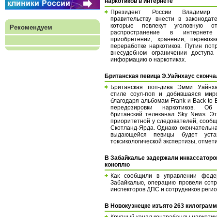
наркотиков в интернете
Президент России Владимир
правительству внести в законодате
которые повлекут уголовную от
Рекомендуем
распространение в интернет
приобретении, хранении, перевозк
переработке наркотиков. Путин пот
внесудебном ограничении доступа
информацию о наркотиках.
Британская певица Э.Уайнхаус сконча
Британская поп-дива Эмми Уайнха
стиле соул-поп и добившаяся мир
благодаря альбомам Frank и Back to B
передозировки наркотиков. О
британский телеканал Sky News. Эт
приоритетной у следователей, сооб
Скотланд-Ярда. Однако окончательн
выдающейся певицы будет уста
токсикологической экспертизы, отмет
В Забайкалье задержали инкассаторо
коноплю
Как сообщили в управлении феде
Забайкалью, операцию провели сот
инспекторов ДПС и сотрудников реги
В Новокузнецке изъято 263 килограмм
Крупный канал контрабанды наркотик