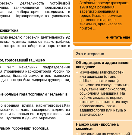
Зелёном проезде гражданка
ресекли деятельность устойчивой
1978 года рождения,
уппы, занимавшейся производством
зарегистрированная в
анным, лаборатория находилась в
городе Кызыл, проживая
уппы. Наркопроизводство удавалось
временно в квартире
знакомых, организовала
притон ...
ркопритона
вшую неделю пресекли деятельность 92
Читать еще
олько крупных каналов наркотрафика,
 контролю за оборотом наркотиков в
Это интересно
ог, торговавший гашишем
Об аддикциях и аддиктивном
поведении
у "РГ" начальник подразделения
я Управления наркоконтроля России по
Изучением зависимостей
анова, бывший заместитель главврача
или аддикций (от англ.
о диспансера был лидером группировки,
addiction-зависимость)
занимается сразу несколько
наук, такие как психология,
социология, медицина. На
ые больше года торговали "зельем" в
рубеже двадцать первого
столетия на стыке этих наук
чередная группа наркоторговцев.Как
образовалась новая -
аместитель главы надзорного ведомства
адддиктология или наука о
дело и направил его в суд в отношении
зависимостях.
ва Шуктаева и Дениса Абрамова.
Наркомания - проблема
урмом "броневик" торговца
семейная
Наркомания на сегодняшний