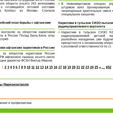
ного оборота изъято 263 килограмма
В Нижневартовске спецназ упр
о готовящейся оптовой поставке
штурмом взял бронированную "
 в Кузбасс из Москвы. Сначала
запрещенные курительные смеси 
специальное окошечко.
ейский план борьбы с афганским
Наркотики в тульское СИЗО пытали
радиоуправляемого вертолета
контролю за оборотом наркотиков
Наркотики в тульское СИЗО N
на в России Полад Бюль-Бюль оглы
радиоуправляемой детской иг
служб .
разбойное нападение, уже будуч
причастности к незаконному оборо
к уголовной ответственности по ст.
вки афганских наркотиков в Россию
 за оборотом наркотиков России
 РФ афганского гашиша, изъято около
годня директор ФСКН Виктор Иванов.
1
2
3
4
5
6
7
8
9
10
11
12
13
14
15
16
17
18
19
20
21
22
23
24
25
» ...
652
ы Наркоконтроля
ечение и профилактика