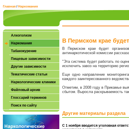
Главная
/
Наркомания
Алкоголизм
В Пермском крае будет
Наркомания
В Пермском крае будет организов
Табакокурение
антинаркотической комиссии рассказ
Пищевые зависимости
"Эта система будет работать по оцен
исключить завоз на территорию регио
Другие зависимости
Тематические статьи
Еще одно направление мониторинга
каждого заинтересованного ведомств
Наркологические клиники
Отметим, в 2008 году в Прикамье выя
Файловый архив
сбытом. Выросла раскрываемость так
Глоссарий терминов
Поиск по сайту
Другие материалы раздела
С 1 ноября вводится уголовная ответс