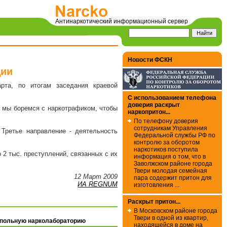
Антинаркотический информационный сервер
Новости ФСКН
ции
рта, по итогам заседания краевой
С использованием телефона
доверия раскрыт
ак мы боремся с наркотрафиком, чтобы
наркопритон...
По телефону доверия
сотрудникам Управления
Третье направление - деятельность
Федеральной службы РФ по
контролю за оборотом
наркотиков поступила
 2 тыс. преступлений, связанных с их
информация о том, что в
Заволжском районе города
Твери молодая семейная
12 Март 2009
пара содержит притон для
ИА REGNUM
изготовления ...
Раскрыт притон...
В Московском районе города
Твери в одной из квартир,
дпольную нарколабораторию
находящейся в доме на