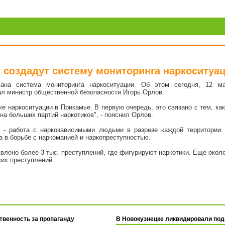
 создадут систему мониторинга наркоситуа
ана система мониторинга наркоситуации. Об этом сегодня, 12 ма
ал министр общественной безопасности Игорь Орлов.
ке наркоситуации в Прикамье. В первую очередь, это связано с тем, к
на больших партий наркотиков", - пояснил Орлов.
 - работа с наркозависимыми людьми в разрезе каждой территории. 
а в борьбе с наркоманией и наркопреступностью.
влено более 3 тыс. преступлений, где фигурируют наркотики. Еще около
их преступлений.
твенность за пропаганду
В Новокузнецке ликвидировали по