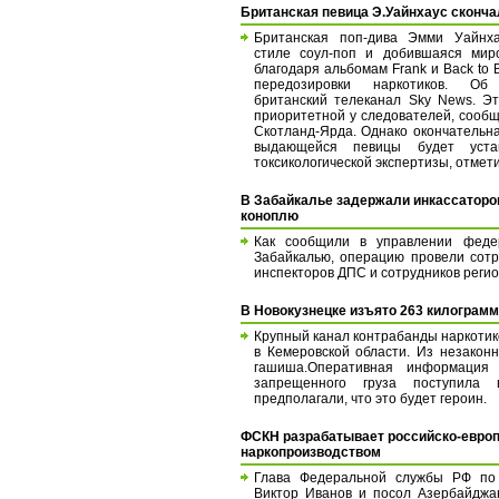
Британская певица Э.Уайнхаус сконча
Британская поп-дива Эмми Уайнха
стиле соул-поп и добившаяся мир
благодаря альбомам Frank и Back to B
передозировки наркотиков. О
британский телеканал Sky News. Эт
приоритетной у следователей, сооб
Скотланд-Ярда. Однако окончательн
выдающейся певицы будет уста
токсикологической экспертизы, отмет
В Забайкалье задержали инкассаторо
коноплю
Как сообщили в управлении феде
Забайкалью, операцию провели сот
инспекторов ДПС и сотрудников реги
В Новокузнецке изъято 263 килограмм
Крупный канал контрабанды наркотик
в Кемеровской области. Из незакон
гашиша.Оперативная информация 
запрещенного груза поступила
предполагали, что это будет героин.
ФСКН разрабатывает российско-европ
наркопроизводством
Глава Федеральной службы РФ по 
Виктор Иванов и посол Азербайджа