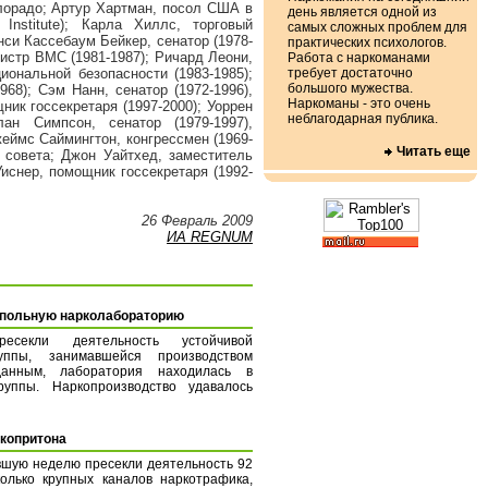
олорадо; Артур Хартман, посол США в
день является одной из
Institute); Карла Хиллс, торговый
самых сложных проблем для
си Кассебаум Бейкер, сенатор (1978-
практических психологов.
нистр ВМС (1981-1987); Ричард Леони,
Работа с наркоманами
требует достаточно
иональной безопасности (1983-1985);
большого мужества.
68); Сэм Нанн, сенатор (1972-1996),
Наркоманы - это очень
ник госсекретаря (1997-2000); Уоррен
неблагодарная публика.
ан Симпсон, сенатор (1979-1997),
жеймс Саймингтон, конгрессмен (1969-
Читать еще
 совета; Джон Уайтхед, заместитель
Уиснер, помощник госсекретаря (1992-
26 Февраль 2009
ИА REGNUM
дпольную нарколабораторию
ресекли деятельность устойчивой
уппы, занимавшейся производством
анным, лаборатория находилась в
уппы. Наркопроизводство удавалось
ркопритона
вшую неделю пресекли деятельность 92
олько крупных каналов наркотрафика,