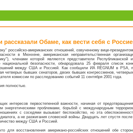
 рассказали Обаме, как вести себя с Росси
узку" российско-американских отношений, озвученному вице-президен
сности в Мюнхене, американская неправительственная организация
ику"), членами которой являются представители Республиканской 
р национальной безопасности, обнародовала 25 февраля список кон
тношений между США и Россией. Как сообщили ИА REGNUM в PSA, по
ая четверых бывших сенаторов, двоих бывших конгрессменов, четверы
ателя комиссии по расследованию событий 11 сентября 2001 года.
ия полностью.
щих интересов первостепенной важности, начиная от предотвращения
ми энергетическими проблемами, борьбой с международным терроризм
тношениях с соседями вызывает беспокойство, но эта обеспокоеннос
 диалога, а не разжигания словесной войны. Двадцать лет спустя после
ничество между США и Россией.
что для восстановления американо-российских отношений обе сторо