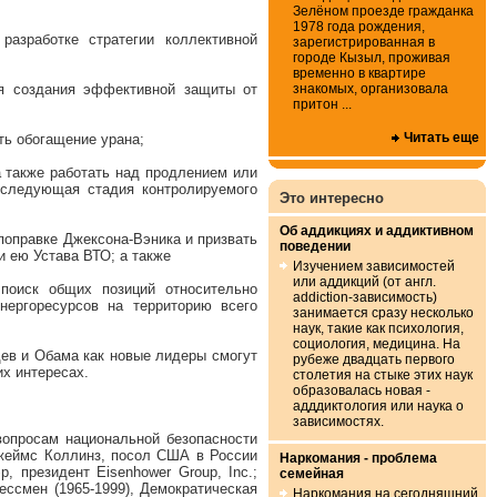
Зелёном проезде гражданка
1978 года рождения,
азработке стратегии коллективной
зарегистрированная в
городе Кызыл, проживая
временно в квартире
знакомых, организовала
ля создания эффективной защиты от
притон ...
Читать еще
ть обогащение урана;
 также работать над продлением или
 следующая стадия контролируемого
Это интересно
Об аддикциях и аддиктивном
поправке Джексона-Вэника и призвать
поведении
и ею Устава ВТО; а также
Изучением зависимостей
или аддикций (от англ.
поиск общих позиций относительно
addiction-зависимость)
нергоресурсов на территорию всего
занимается сразу несколько
наук, такие как психология,
социология, медицина. На
дев и Обама как новые лидеры смогут
рубеже двадцать первого
х интересах.
столетия на стыке этих наук
образовалась новая -
адддиктология или наука о
зависимостях.
 вопросам национальной безопасности
 Джеймс Коллинз, посол США в России
Наркомания - проблема
, президент Eisenhower Group, Inc.;
семейная
рессмен (1965-1999), Демократическая
Наркомания на сегодняшний