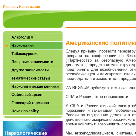
Главная
/
Наркомания
Алкоголизм
Американские политики
Наркомания
Следуя призыву "провести перезагр
Табакокурение
февраля на конференции по безопа
("Партнерство за безопасную Амер
Пищевые зависимости
дипломаты, представители структу
предпринять для возобновления о
Другие зависимости
республиканцев и демократов, включ
Тематические статьи
председателя и заместителя председ
Наркологические клиники
ИА REGNUM публикует текст заявлен
Файловый архив
США и Россия: окно возможности
Глоссарий терминов
У США и России широкий спектр об
поражения и заканчивая глобальны
Поиск по сайту
России во внутренних делах и в о
действенного американо-российского
время усилить и возобновить сотруд
Мы, нижеподписавшиеся, считаем, 