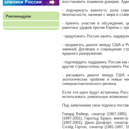
восстановить взаимное доверие. Ад
- подчеркнуть важность роли сов
безопасности, начиная с мира и стаб
Рекомендуем
- принять участие в обсуждении, 
ракетных ударов против Европы с пр
- предложить России занять лидирую
- продвигать диалог между США и Р
заменой Договора о сокращении ст
ядерного разоружения;
- подтвердить поддержку России как
другие страны-члены предложить Росс
- расширить диалог между США и 
экологических проблем и новых не
североатлантического региона.
Если эти шаги будут встречены Росс
использовать уникальную возможност
Под заявлением свои подписи постав
Говард Бейкер, сенатор (1967-1985)
(1997-2001); Гарольд Браун, минист
(1997-2001); Джон Дэнфорт, сенатор
Слэйд Гортон, сенатор (1981-1987, 1