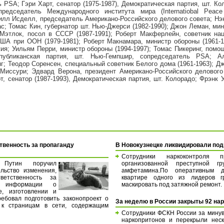
ь PSA; Гэри Харт, сенатор (1975-1987), Демократическая партия, шт. К
редседатель Международного института мира (Internatiobal Peace 
илл Исделл, председатель Американо-Российского делового совета; Нэн
ас; Томас Кин, губернатор шт. Нью-Джерси (1982-1990); Джон Леман, ми
 Мэтлок, посол в СССР (1987-1991); Роберт Макферлейн, советник нац
А при ООН (1979-1981); Роберт Макнамара, министр обороны (1961-19
я; Уильям Перри, министр обороны (1994-1997); Томас Пикеринг, помощ
спубликанская партия, шт. Нью-Гемпшир, сопредседатель PSA; Ал
г; Теодор Соренсен, специальный советник Белого дома (1961-1963); Д
. Миссури; Эдвард Верона, президент Американо-Российского делового
рт, сенатор (1987-1993), Демократическая партия, шт. Колорадо; Фрэнк 
твенность за пропаганду
В Новокузнецке ликвидировали по
Сотрудники наркоконтроля п
 Путин поручил
организованной преступной гр
льство изменения,
амфетамина.По оперативным д
ветственность за
квартире одного из лидеров гр
е информации о
маскировать под затяжной ремонт.
е, изготовлении и
ребовал подготовить законопроект о
За неделю в России закрыты 92 на
 к страницам в сети, содержащим
Сотрудники ФСКН России за мину
наркопритонов и перекрыли неск