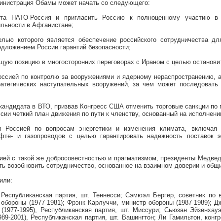
министрация Обамы может начать со следующего:
ета НАТО-Россия и пригласить Россию к полноценному участию в р
ильности в Афганистане;
целью которого является обеспечение российского сотрудничества д
едложением России гарантий безопасности;
щую позицию в многосторонних переговорах с Ираном с целью останови
оссией по контролю за вооружениями и ядерному нераспространению, а
ратегических наступательных вооружений, за чем может последовать
 кандидата в ВТО, призвав Конгресс США отменить торговые санкции по 
ии четкий план движения по пути к членству, основанный на исполнени
Россией по вопросам энергетики и изменения климата, включая 
фте- и газопроводов с целью гарантировать надежность поставок э
ией с такой же добросовестностью и прагматизмом, президенты Медве
ь возобновить сотрудничество, основанное на взаимном доверии и общи
или:
, Республиканская партия, шт. Теннесси; Сэмюэл Бергер, советник по
р обороны (1977-1981); Фрэнк Карлуччи, министр обороны (1987-1989);
 (1977-1995), Республиканская партия, шт. Миссури; Сьюзан Эйзенхауэр
989-2001), Республиканская партия, шт. Вашингтон; Ли Гамильтон, конг