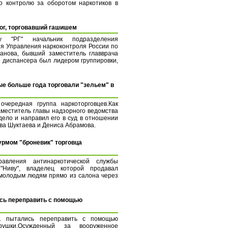
 контролю за оборотом наркотиков в
ог, торговавший гашишем
у "РГ" начальник подразделения
я Управления наркоконтроля России по
анова, бывший заместитель главврача
о диспансера был лидером группировки,
ые больше года торговали "зельем" в
чередная группа наркоторговцев.Как
аместитель главы надзорного ведомства
дело и направил его в суд в отношении
ва Шуктаева и Дениса Абрамова.
урмом "броневик" торговца
авления антинаркотической службы
Ниву", владелец которой продавал
молодым людям прямо из салона через
сь переправить с помощью
1 пытались переправить с помощью
рушки.Осужденный за вооруженное