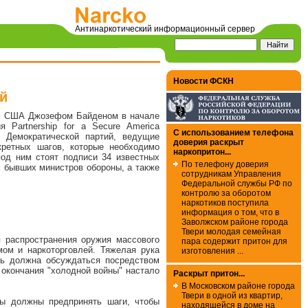
Антинаркотический информационный сервер
Новости ФСКН
ей
том США Джозефом Байденом в начале
 Partnership for a Secure America
С использованием телефона
и Демократической партий, ведущие
доверия раскрыт
кретных шагов, которые необходимо
наркопритон...
д ним стоят подписи 34 известных
По телефону доверия
х бывших министров обороны, а также
сотрудникам Управления
Федеральной службы РФ по
контролю за оборотом
наркотиков поступила
информация о том, что в
Заволжском районе города
Твери молодая семейная
 распространения оружия массового
пара содержит притон для
ом и наркоторговлей. Тяжелая рука
изготовления ...
ть должна обсуждаться посредством
 окончания "холодной войны" настало
Раскрыт притон...
В Московском районе города
Твери в одной из квартир,
ны должны предпринять шаги, чтобы
находящейся в доме на