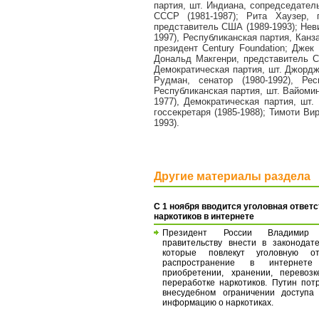
партия, шт. Индиана, сопредседател
СССР (1981-1987); Рита Хаузер, п
представитель США (1989-1993); Нев
1997), Республиканская партия, Канз
президент Century Foundation; Джек
Дональд Макгенри, представитель СШ
Демократическая партия, шт. Джорджи
Рудман, сенатор (1980-1992), Ре
Республиканская партия, шт. Вайомин
1977), Демократическая партия, шт
госсекретаря (1985-1988); Тимоти Ви
1993).
Другие материалы раздела
С 1 ноября вводится уголовная ответс
наркотиков в интернете
Президент России Владимир
правительству внести в законодате
которые повлекут уголовную от
распространение в интернет
приобретении, хранении, перевозк
переработке наркотиков. Путин пот
внесудебном ограничении доступа
информацию о наркотиках.