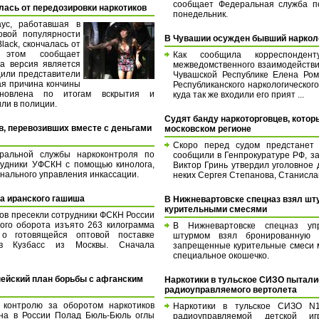
сообщает Федеральная служба по
лась от передозировки наркотиков
понедельник.
ус, работавшая в
овой популярности
В Чувашии осужден бывший наркол
lack, скончалась от
б этом сообщает
Как сообщила корреспондент
а версия является
межведомственного взаимодействи
щили представители
Чувашской Республике Елена Ром
ая причина кончины
Республиканского наркологическог
новлена по итогам вскрытия и
куда так же входили его прият ...
или в полиции.
Судят банду наркоторговцев, котор
в, перевозивших вместе с деньгами
московском регионе
Скоро перед судом предстанет о
ральной службы наркоконтроля по
сообщили в Генпрокуратуре РФ, з
рудники УФСКН с помощью кинолога,
Виктор Гринь утвердил уголовное 
онального управления инкассации.
неких Сергея Степанова, Станисла
а иранского гашиша
В Нижневартовске спецназ взял шт
курительными смесями
ов пресекли сотрудники ФСКН России
ного оборота изъято 263 килограмма
В Нижневартовске спецназ упр
о готовящейся оптовой поставке
штурмом взял бронированную "
 в Кузбасс из Москвы. Сначала
запрещенные курительные смеси 
специальное окошечко.
ейский план борьбы с афганским
Наркотики в тульское СИЗО пытали
радиоуправляемого вертолета
контролю за оборотом наркотиков
Наркотики в тульское СИЗО N
на в России Полад Бюль-Бюль оглы
радиоуправляемой детской иг