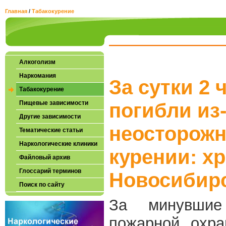
Главная
/
Табакокурение
Алкоголизм
Наркомания
За сутки 2 
Табакокурение
Пищевые зависимости
погибли из-
Другие зависимости
неосторожн
Тематические статьи
Наркологические клиники
курении: х
Файловый архив
Глоссарий терминов
Новосибирс
Поиск по сайту
За минувшие
пожарной охра