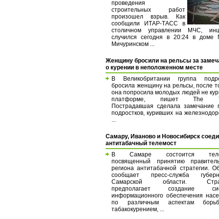
проведения
строительных работ
произошел взрыв. Как
сообщили ИТАР-ТАСС в
столичном управлении МЧС, инц
случился сегодня в 20:24 в доме
Мичуринском ...
Женщину бросили на рельсы за замеч
о курении в неположенном месте
В Великобритании группа подро
бросила женщину на рельсы, после то
она попросила молодых людей не кур
платформе, пишет The Ti
Пострадавшая сделала замечание 
подростков, куривших на железнодо
...
Самару, Иваново и Новосибирск соед
антитабачный телемост
В Самаре состоится телем
посвященный принятию правитель
региона антитабачной стратегии. О
сообщает пресс-служба губерн
Самарской области. Страт
предполагает создание сис
информационного обеспечения нас
по различным аспектам бор
табакокурением, ...