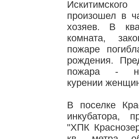
Искитимско
произошел в ч
хозяев. В кв
комната, зак
пожаре погибл
рождения. Пре
пожара - не
курении женщи
В поселке Кра
инкубатора, 
"ХПК Краснозе
кв. метра об