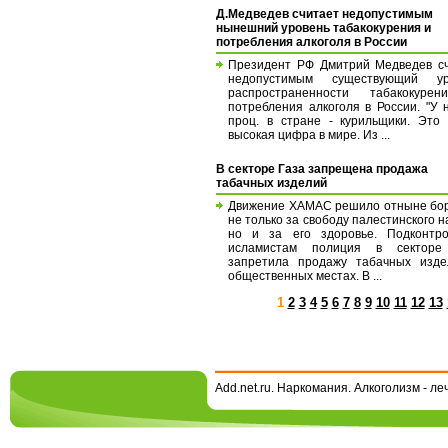
Д.Медведев считает недопустимым
нынешний уровень табакокурения и
потребления алкоголя в России
Президент РФ Дмитрий Медведев с
недопустимым существующий ур
распространенности табакокуре
потребления алкоголя в России. "У 
проц. в стране - курильщики. Это
высокая цифра в мире. Из ...
В секторе Газа запрещена продажа
табачных изделий
Движение ХАМАС решило отныне бо
не только за свободу палестинского н
но и за его здоровье. Подконтро
исламистам полиция в секторе
запретила продажу табачных изде
общественных местах. В ...
1
2
3
4
5
6
7
8
9
10
11
12
13
Add.net.ru. Наркомания. Алкоголизм - л