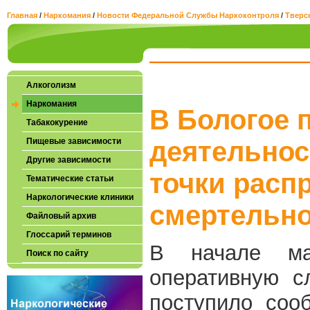
Главная
/
Наркомания
/
Новости Федеральной Службы Наркоконтроля
/
Тверс
Алкоголизм
Наркомания
В Бологое 
Табакокурение
Пищевые зависимости
деятельнос
Другие зависимости
точки расп
Тематические статьи
Наркологические клиники
смертельног
Файловый архив
Глоссарий терминов
В начале ма
Поиск по сайту
оперативную с
поступило соо