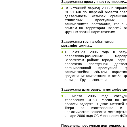
Задержанны преступные групировки...
За истекший период 2006 г. Управ
ФСКН РФ по Тверской области пре
деятельность четырёх организов
этнических преступных гр
занимавшихся поставками, хранен
сбытом на территории Тверской о
крупных партий наркотических ...
Задержанна группа сбытчиков
метамфетамина...
10 октября 2006 года в резул
оперативно-розыскных меропр
Заволжском районе города Твери
пресечена преступная деятель
организованной преступной гр
занимавшейся сбытом наркотиче
средства метамфетамин в особо к
размере. Группа состояла ...
Задержаны изготовители метамфетами
9 марта 2006 года сотрудн
Управления ФСКН России по Тве
области задержаны двое жителей 
Твери за изготовление и 
наркотического вещества метамфета
январе 2006 года ОС Управления ФСКН
Пресечена преступная деятельность