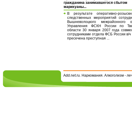
гражданина занимавшегося сбытом
марихуаны...
В результате оперативно-розыск
следственных мероприятий сотруд
Вышневолоцкого межрайонного о
Управления ФСКН России по Тве
области 30 января 2007 года совме
сотрудниками отдела ФСБ России в/ч
пресечена преступная ...
Add.net.ru. Наркомания. Алкоголизм - л