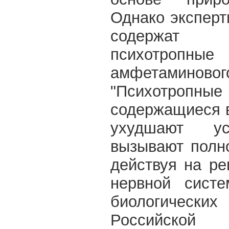
Однако эксперт
содержат си
психотро
амфетами
"Психотро
содержащиеся в
ухудшают у
вызывают полн
действуя на р
нервной систе
биологически
Российск