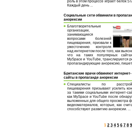
роль в этом процессе играет белок S
Каждый день ...
Социальные сети обвинили в пропага
анорексии
Благотворительные
организации,
занимающиеся
вопросами болезней
пищеварения, призвали к
ужесточению контроля
над интернетом после того, как выясн
что на таких популярных сайтах
MySpace и YouTube, транслируются р
пропагандирующие анорексию, пишет 
Британские врачи обвиняют интернет-
сайты в пропаганде анорексии
Специалисты по расстройс
пищеварения призывают усилить ко
за такими социальными интернет-са
как MySpace и YouTube после обнар
выложенных для общего просмотра ф
видеоматериалов, которые, как счит
способствуют развитию анорексии. ...
1
2
3
4
5
6
7
8
9