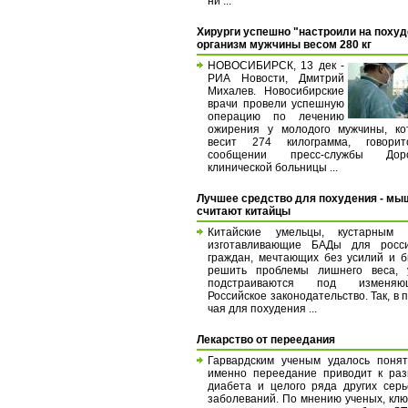
ни ...
Хирурги успешно "настроили на похуд
организм мужчины весом 280 кг
НОВОСИБИРСК, 13 дек -
РИА Новости, Дмитрий
Михалев. Новосибирские
врачи провели успешную
операцию по лечению
ожирения у молодого мужчины, ко
весит 274 килограмма, говори
сообщении пресс-службы Дор
клинической больницы ...
Лучшее средство для похудения - мыш
считают китайцы
Китайские умельцы, кустарным 
изготавливающие БАДы для росси
граждан, мечтающих без усилий и 
решить проблемы лишнего веса, 
подстраиваются под изменяю
Российское законодательство. Так, в 
чая для похудения ...
Лекарство от переедания
Гарвардским учeным удалось понят
именно переедание приводит к раз
диабета и целого ряда других сер
заболеваний. По мнению учeных, кл