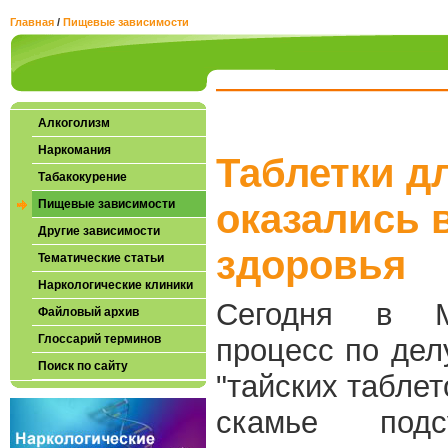
Главная
/
Пищевые зависимости
Алкоголизм
Наркомания
Таблетки д
Табакокурение
Пищевые зависимости
оказались 
Другие зависимости
здоровья
Тематические статьи
Наркологические клиники
Сегодня в М
Файловый архив
Глоссарий терминов
процесс по дел
Поиск по сайту
"тайских таблет
скамье подс