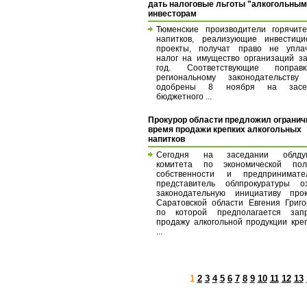
дать налоговые льготы "алкогольным
инвесторам
Тюменские производители горячит
напитков, реализующие инвестици
проекты, получат право не уплач
налог на имущество организаций з
год. Соответствующие попра
региональному законодательству
одобрены 8 ноября на засе
бюджетного ...
Прокурор области предложил огранич
время продажи крепких алкогольных
напитков
Сегодня на заседании облдум
комитета по экономической поли
собственности и предпринимател
представитель облпрокуратуры оз
законодательную инициативу прок
Саратовской области Евгения Григо
по которой предполагается запр
продажу алкогольной продукции кре
...
1
2
3
4
5
6
7
8
9
10
11
12
13