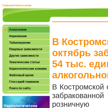
Главная
/
Алкоголизм
Алкоголизм
Наркомания
В Костромс
Табакокурение
Пищевые зависимости
октябрь за
Другие зависимости
54 тыс. ед
Тематические статьи
Наркологические клиники
алкогольно
Файловый архив
Глоссарий терминов
В Костромской
Поиск по сайту
забракованной
розничную