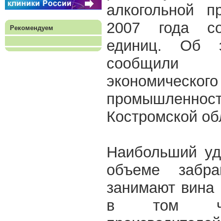
алкогольной п
2007 года со
Рекомендуем
единиц. Об
сообщили 
экономичес
промышленн
Костромской об
Наибольший уд
объеме забра
занимают вина 
в том чис