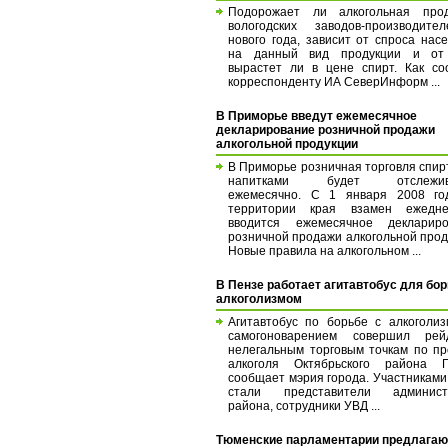
Подорожает ли алкогольная прод
вологодских заводов-производите
нового года, зависит от спроса нас
на данный вид продукции и от 
вырастет ли в цене спирт. Как с
корреспонденту ИА СеверИнформ ...
В Приморье введут ежемесячное
декларирование розничной продажи
алкогольной продукции
В Приморье розничная торговля спи
напитками будет отслежива
ежемесячно. С 1 января 2008 го
территории края взамен ежедне
вводится ежемесячное деклариро
розничной продажи алкогольной прод
Новые правила на алкогольном ...
В Пензе работает агитавтобус для бо
алкоголизмом
Агитавтобус по борьбе с алкоголи
самогоноварением совершил ре
нелегальным торговым точкам по п
алкоголя Октябрьского района П
сообщает мэрия города. Участниками
стали представители админист
района, сотрудники УВД ...
Тюменские парламентарии предлагаю