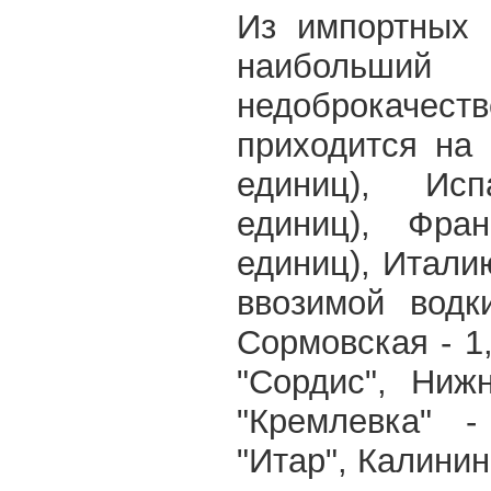
Из импортных 
наибол
недоброкачес
приходится на 
единиц), Ис
единиц), Фра
единиц), Итали
ввозимой водк
Сормовская - 1
"Сордис", Ниж
"Кремлевка" 
"Итар", Калинин