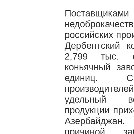
Поставщиками
недоброкачеств
российских про
Дербентский к
2,799 тыс. е
коньячный зав
единиц. С
производит
удельный ве
продукции при
Азербайджан
причиной за