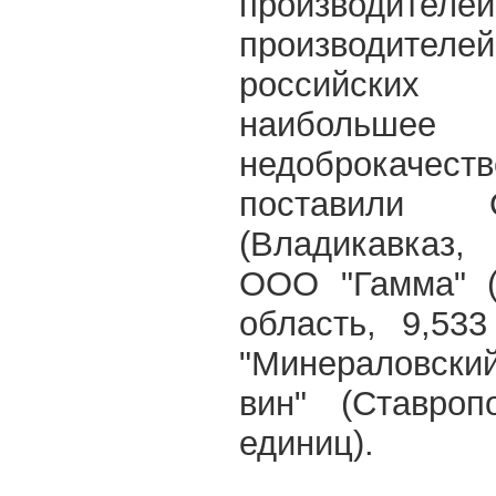
производителе
производите
российских
наибольш
недоброкачес
поставили 
(Владикавказ,
ООО "Гамма" (
область, 9,53
"Минераловски
вин" (Ставроп
единиц).