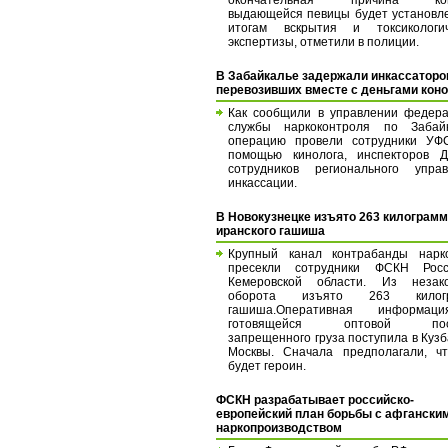
выдающейся певицы будет установл
итогам вскрытия и токсикологич
экспертизы, отметили в полиции.
В Забайкалье задержали инкассаторо
перевозивших вместе с деньгами кон
Как сообщили в управлении федер
службы наркоконтроля по Забайк
операцию провели сотрудники УФ
помощью кинолога, инспекторов 
сотрудников регионального управ
инкассации.
В Новокузнецке изъято 263 килограм
иранского гашиша
Крупный канал контрабанды нарко
пресекли сотрудники ФСКН Рос
Кемеровской области. Из незако
оборота изъято 263 килогр
гашиша.Оперативная информа
готовящейся оптовой пост
запрещенного груза поступила в Кузб
Москвы. Сначала предполагали, ч
будет героин.
ФСКН разрабатывает российско-
европейский план борьбы с афгански
наркопроизводством