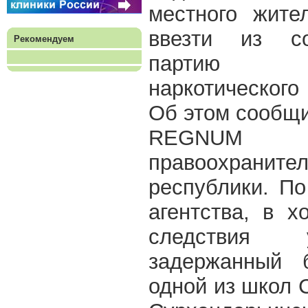
местного жите
ввезти из со
Рекомендуем
партию сил
наркотического
Об этом сообщ
REGNUM 
правоохрани
республики. П
агентства, в х
следствия у
задержанный 
одной из школ 