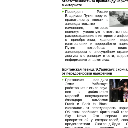
ответственность за пропаганду нарко
в интернете
Президент России
Владимир Путин поручил
правительству внести в
законодательство
изменения, которые
повлекут уголовную ответственно
распространение в интернете инфо
о приобретении, хранении, перев
изготовлении и переработке нарко
Путин потребовал подгото
законопроект о внесудебном огран
доступа к страницам в сети, соде
информацию о наркотиках.
Британская певица Э.Уайнхаус сконч
от передозировки наркотиков
Британская поп-дива
Эмми Уайнхаус,
работавшая в стиле соул-
поп и добившаяся
мировой популярности
благодаря альбомам
Frank и Back to Black,
скончалась от передозировки нарко
Об этом сообщает британский тел
Sky News. Эта версия явля
приоритетной у следователей, со
представители Скотланд-Ярда. О
окончательная причина кон