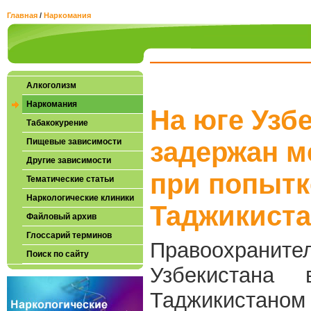
Главная
/
Наркомания
Алкоголизм
Наркомания
На юге Узб
Табакокурение
Пищевые зависимости
задержан м
Другие зависимости
при попытк
Тематические статьи
Наркологические клиники
Таджикиста
Файловый архив
Глоссарий терминов
Правоохран
Поиск по сайту
Узбекистана
Таджикистано