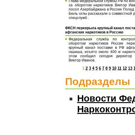
Глава Федеральной службы РФ по ко
за оборотом наркотиков Виктор Ив
посол Азербайджана в России Полад
Бюль оглы рассказали о совместной 
спецслужб .
ФКСН перекрыла крупный канал пост
афганских наркотиков в Россию
Федеральная служба по контро
оборотом наркотиков России пере
крупный канал поставки в РФ афга
гашиша, изъято около 400 кг наркот
этом сообщил сегодня директор
Виктор Иванов.
1
2
3
4
5
6
7
8
9
10
11
12
13
Подразделы
Новости Фе
Наркоконтр